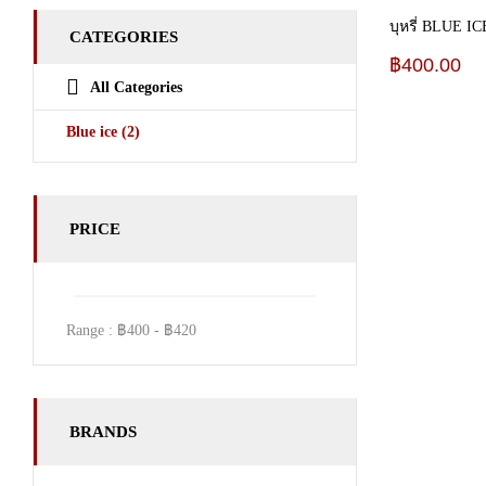
บุหรี่ BLUE IC
CATEGORIES
฿
400.00
All Categories
Blue ice
(2)
PRICE
Range :
฿
400
- ฿
420
BRANDS