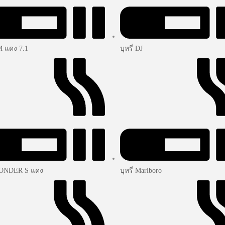
LM แดง 7.1
บุหรี่ DJ
 WONDER S แดง
บุหรี่ Marlboro